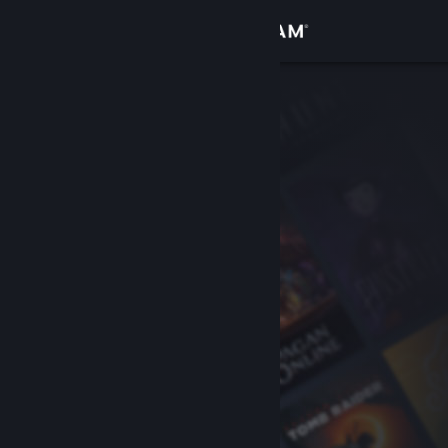
登入
商店
社群
關於
客服
變更語言
取得 Steam 行動應用程式
檢視電腦版網頁