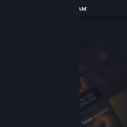
登入
商店
社群
關於
客服
變更語言
取得 Steam 行動應用程式
檢視電腦版網頁