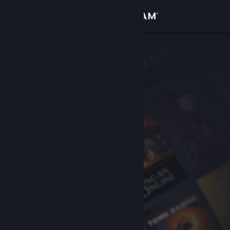
登入
商店
社群
關於
客服
變更語言
取得 Steam 行動應用程式
檢視電腦版網頁