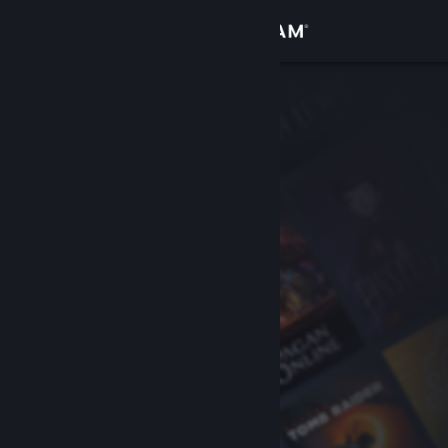
登入
商店
社群
關於
客服
變更語言
取得 Steam 行動應用程式
檢視電腦版網頁