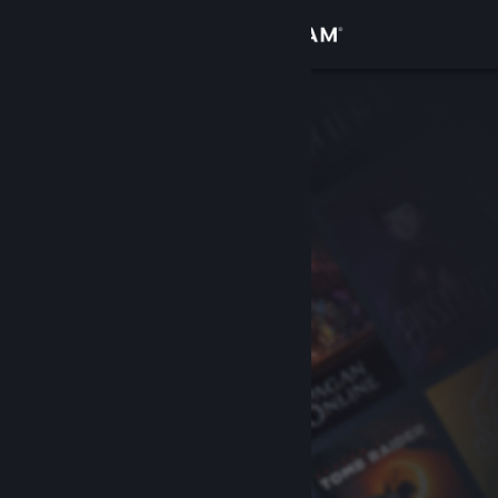
登入
商店
社群
關於
客服
變更語言
取得 Steam 行動應用程式
檢視電腦版網頁