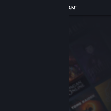
登入
商店
社群
關於
客服
變更語言
取得 Steam 行動應用程式
檢視電腦版網頁