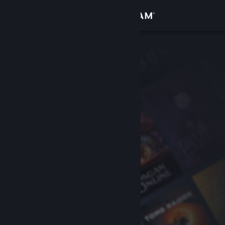
登入
商店
社群
關於
客服
變更語言
取得 Steam 行動應用程式
檢視電腦版網頁