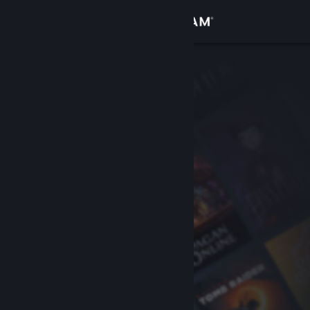
登入
商店
社群
關於
客服
變更語言
取得 Steam 行動應用程式
檢視電腦版網頁