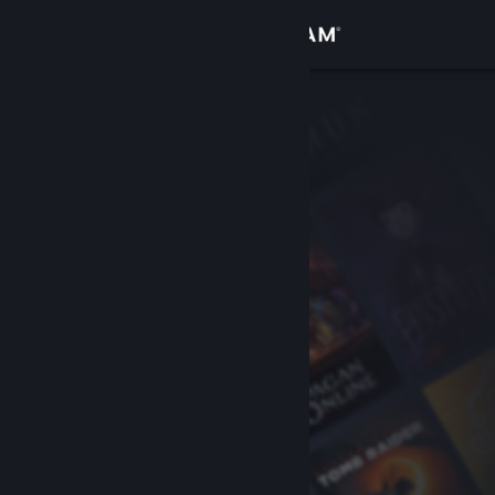
登入
商店
社群
關於
客服
變更語言
取得 Steam 行動應用程式
檢視電腦版網頁