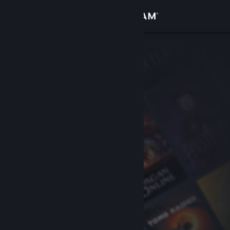
登入
商店
社群
關於
客服
變更語言
取得 Steam 行動應用程式
檢視電腦版網頁