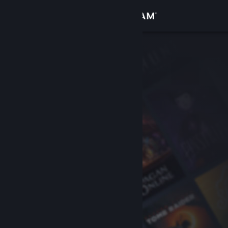
登入
商店
社群
關於
客服
變更語言
取得 Steam 行動應用程式
檢視電腦版網頁