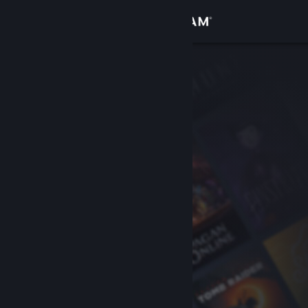
登入
商店
社群
關於
客服
變更語言
取得 Steam 行動應用程式
檢視電腦版網頁