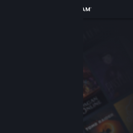
登入
商店
社群
關於
客服
變更語言
取得 Steam 行動應用程式
檢視電腦版網頁