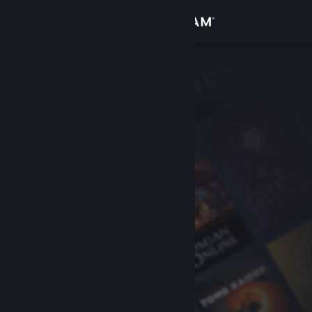
登入
商店
社群
關於
客服
變更語言
取得 Steam 行動應用程式
檢視電腦版網頁