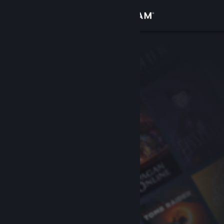
登入
商店
社群
關於
客服
變更語言
取得 Steam 行動應用程式
檢視電腦版網頁