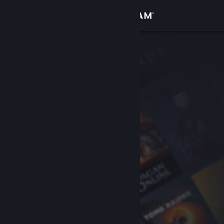
登入
商店
社群
關於
客服
變更語言
取得 Steam 行動應用程式
檢視電腦版網頁