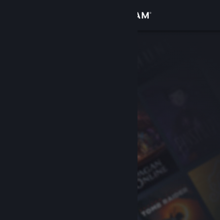
登入
商店
社群
關於
客服
變更語言
取得 Steam 行動應用程式
檢視電腦版網頁