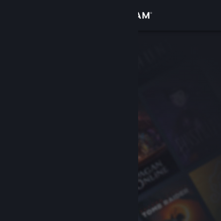
登入
商店
社群
關於
客服
變更語言
取得 Steam 行動應用程式
檢視電腦版網頁