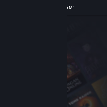
登入
商店
社群
關於
客服
變更語言
取得 Steam 行動應用程式
檢視電腦版網頁