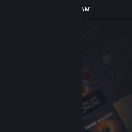
登入
商店
社群
關於
客服
變更語言
取得 Steam 行動應用程式
檢視電腦版網頁