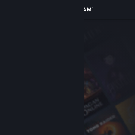
登入
商店
社群
關於
客服
變更語言
取得 Steam 行動應用程式
檢視電腦版網頁