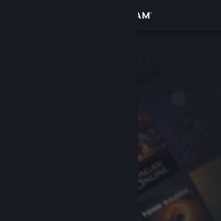
登入
商店
社群
關於
客服
變更語言
取得 Steam 行動應用程式
檢視電腦版網頁