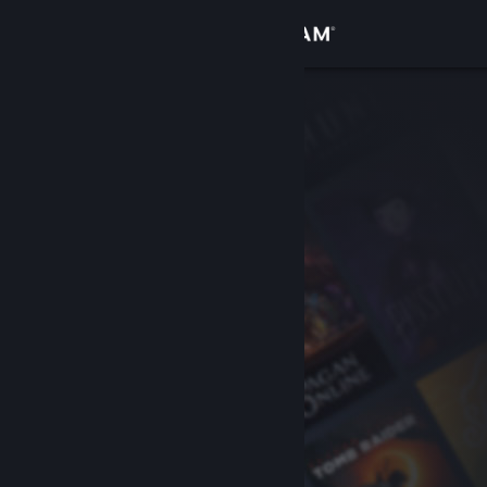
登入
商店
社群
關於
客服
變更語言
取得 Steam 行動應用程式
檢視電腦版網頁