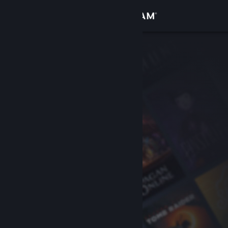
登入
商店
社群
關於
客服
變更語言
取得 Steam 行動應用程式
檢視電腦版網頁