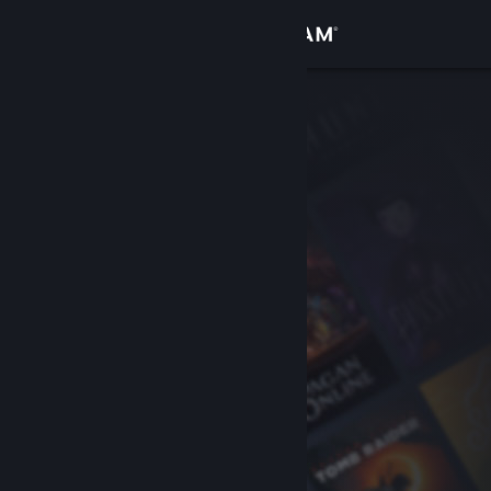
登入
商店
社群
關於
客服
變更語言
取得 Steam 行動應用程式
檢視電腦版網頁