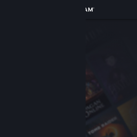
登入
商店
社群
關於
客服
變更語言
取得 Steam 行動應用程式
檢視電腦版網頁