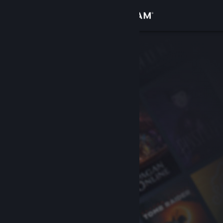
登入
商店
社群
關於
客服
變更語言
取得 Steam 行動應用程式
檢視電腦版網頁