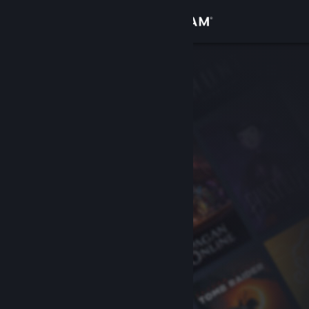
登入
商店
社群
關於
客服
變更語言
取得 Steam 行動應用程式
檢視電腦版網頁