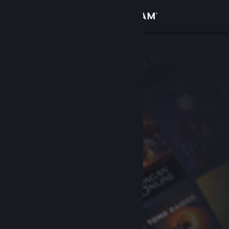
登入
商店
社群
關於
客服
變更語言
取得 Steam 行動應用程式
檢視電腦版網頁