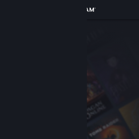
登入
商店
社群
關於
客服
變更語言
取得 Steam 行動應用程式
檢視電腦版網頁