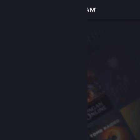
登入
商店
社群
關於
客服
變更語言
取得 Steam 行動應用程式
檢視電腦版網頁