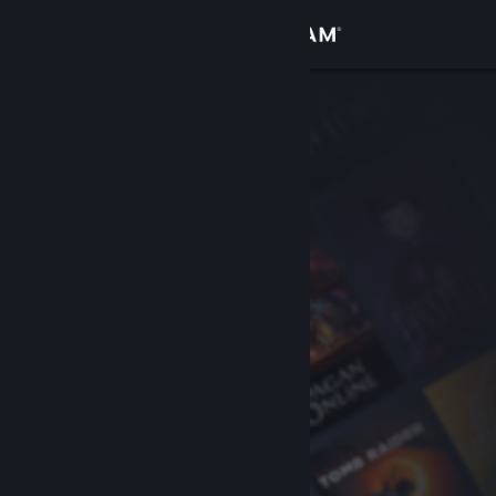
登入
商店
社群
關於
客服
變更語言
取得 Steam 行動應用程式
檢視電腦版網頁