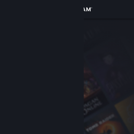
登入
商店
社群
關於
客服
變更語言
取得 Steam 行動應用程式
檢視電腦版網頁