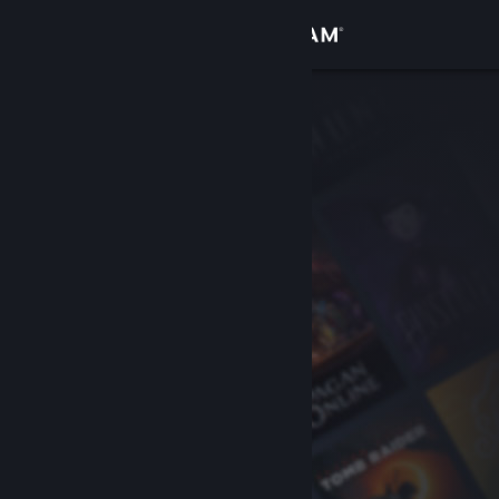
登入
商店
社群
關於
客服
變更語言
取得 Steam 行動應用程式
檢視電腦版網頁