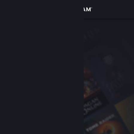
登入
商店
社群
關於
客服
變更語言
取得 Steam 行動應用程式
檢視電腦版網頁