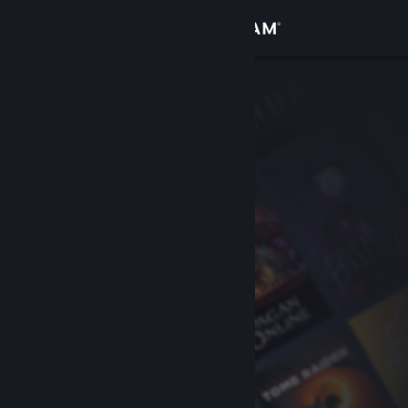
登入
商店
社群
關於
客服
變更語言
取得 Steam 行動應用程式
檢視電腦版網頁