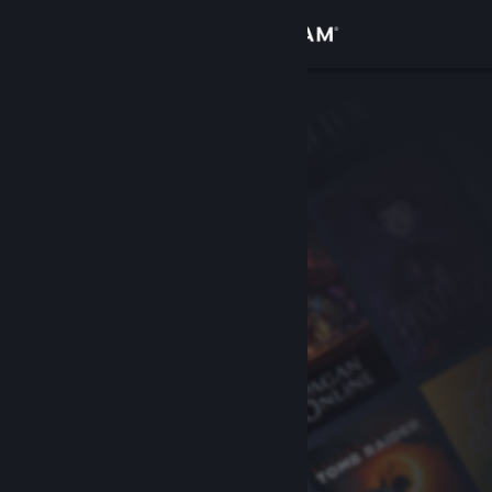
登入
商店
社群
關於
客服
變更語言
取得 Steam 行動應用程式
檢視電腦版網頁