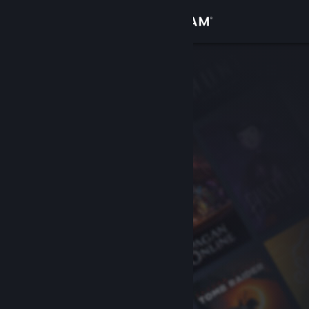
登入
商店
社群
關於
客服
變更語言
取得 Steam 行動應用程式
檢視電腦版網頁