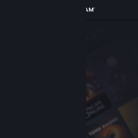
登入
商店
社群
關於
客服
變更語言
取得 Steam 行動應用程式
檢視電腦版網頁