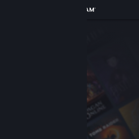
登入
商店
社群
關於
客服
變更語言
取得 Steam 行動應用程式
檢視電腦版網頁