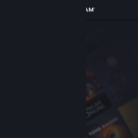
登入
商店
社群
關於
客服
變更語言
取得 Steam 行動應用程式
檢視電腦版網頁