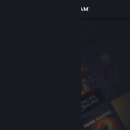
登入
商店
社群
關於
客服
變更語言
取得 Steam 行動應用程式
檢視電腦版網頁