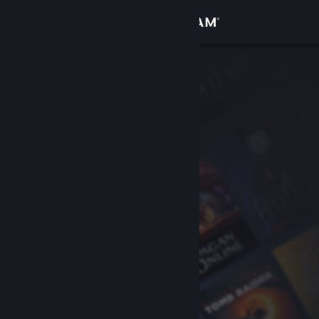
登入
商店
社群
關於
客服
變更語言
取得 Steam 行動應用程式
檢視電腦版網頁