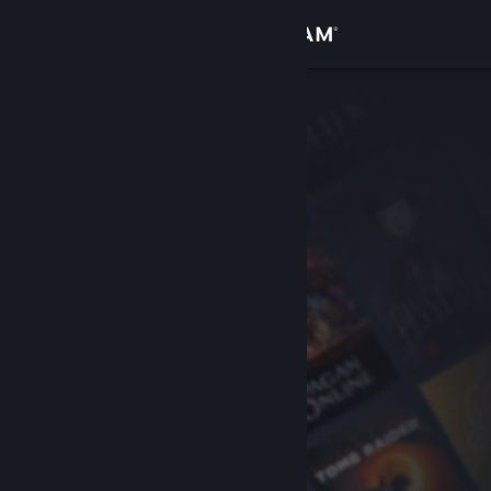
登入
商店
社群
關於
客服
變更語言
取得 Steam 行動應用程式
檢視電腦版網頁