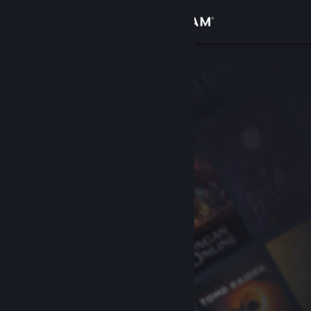
登入
商店
社群
關於
客服
變更語言
取得 Steam 行動應用程式
檢視電腦版網頁