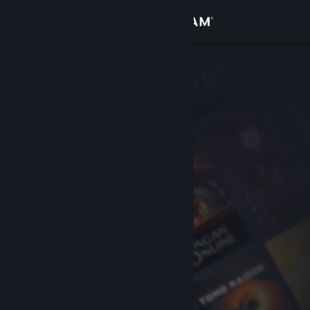
登入
商店
社群
關於
客服
變更語言
取得 Steam 行動應用程式
檢視電腦版網頁