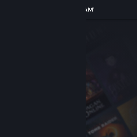
登入
商店
社群
關於
客服
變更語言
取得 Steam 行動應用程式
檢視電腦版網頁