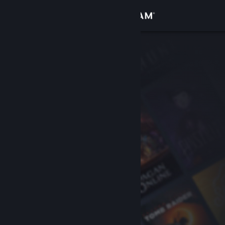
登入
商店
社群
關於
客服
變更語言
取得 Steam 行動應用程式
檢視電腦版網頁