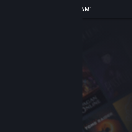
登入
商店
社群
關於
客服
變更語言
取得 Steam 行動應用程式
檢視電腦版網頁