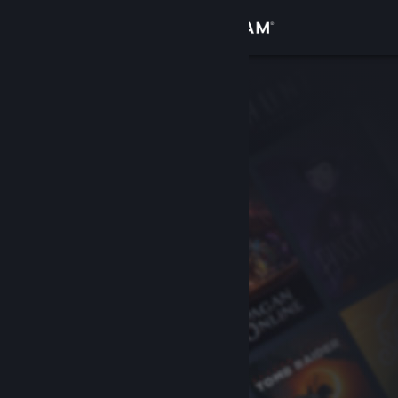
登入
商店
社群
關於
客服
變更語言
取得 Steam 行動應用程式
檢視電腦版網頁